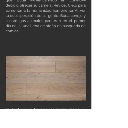
que Buda ––reencarnado en conejo––
decidió ofrecer su carne al Rey del Cielo para
alimentar a la humanidad hambrienta. Al ver
la desesperación de su gente, Buda conejo y
sus amigos animales partieron en el primer
día de la luna llena de otoño en búsqueda de
comida.
Al final de su travesía, el pícaro mono, el
astuto zorro y la alegre nutria lograron reunir
plátanos, cervatillos y pescado para aliviar la
hambruna. Sin embargo, el pequeño conejo