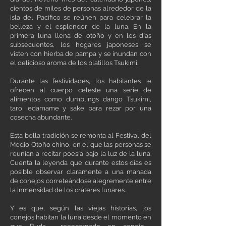
cientos de miles de personas alrededor de la
isla del Pacífico se reúnen para celebrar la
belleza y el esplendor de la luna. En la
primera luna llena de otoño y en los días
subsecuentes, los hogares japoneses se
visten con hierba de pampa y se inundan con
el delicioso aroma de los platillos Tsukimi.
Durante las festividades, los habitantes le
ofrecen al cuerpo celeste una serie de
alimentos como dumplings dango Tsukimi,
taro, edamame y sake para rezar por una
cosecha abundante.
Esta bella tradición se remonta al Festival del
Medio Otoño chino, en el que las personas se
reunían a recitar poesía bajo la luz de la luna.
Cuenta la leyenda que durante estos días es
posible observar claramente a una manada
de conejos correteándose alegremente entre
la inmensidad de los cráteres lunares.
Y es que, según las viejas historias, los
conejos habitan la luna desde el momento en