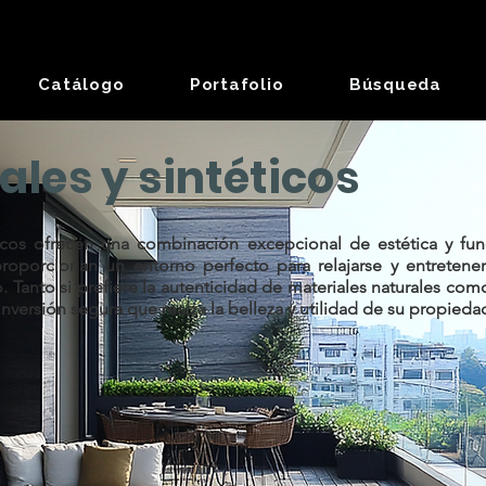
Catálogo
Portafolio
Búsqueda
les y sintéticos
ticos ofrecen una combinación excepcional de estética y fun
roporcionan un entorno perfecto para relajarse y entretener
anto si prefiere la autenticidad de materiales naturales como 
inversión segura que realza la belleza y utilidad de su propieda