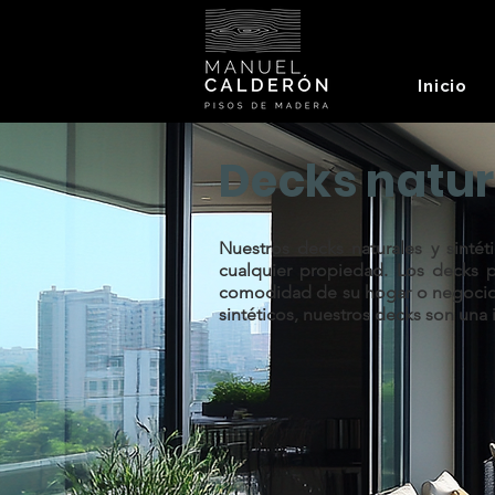
Inicio
Decks natura
Nuestros decks naturales y sinté
cualquier propiedad. Los decks p
comodidad de su hogar o negocio. T
sintéticos, nuestros decks son una 