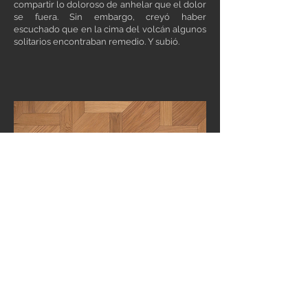
compartir lo doloroso de anhelar que el dolor
se fuera. Sin embargo, creyó haber
escuchado que en la cima del volcán algunos
solitarios encontraban remedio. Y subió.
Hay versiones que dicen que lo vieron subir
en múltiples ocasiones, pero casi todas dicen
que la primera y la última vez que se le vió
subir fue cuando las hojas terminaron de caer
de los árboles aquel otoño. Para mí, esta
última teoría tiene mucho más sentido. El
volcán lleva la totalidad de mis años sumido