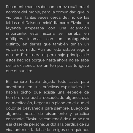
Realmente nadie sabe con certeza cuál era el
nombre del monje, pero la comunidad que lo
vio pasar tantas veces cerca del río de las
faldas del Daisen decidió llamarlo Eizoku. La
leyenda empezaba con una aclaración
importante: esta historia se narraba en
múltiples idiomas, con un protagonista
distinto, en tierras que también tenían un
volcán dormido. Aún así, ella estaba segura
de que Eizoku era el personaje principal de
estos hechos porque hasta ahora no se sabe
de la existencia de un templo más longevo
que el nuestro.
El hombre había dejado todo atrás para
adentrarse en sus prácticas espirituales. Le
habían dicho que existía una especie de
hombre que podía, después de algunos días
de meditación, llegar a un plano en el que el
dolor se desvanecía para siempre. Luego de
algunos meses de aislamiento y práctica
constante, Eizoku se convenció de que no era
esa clase de persona; le dolía la pérdida de su
vida anterior, la falta de amigos con quienes