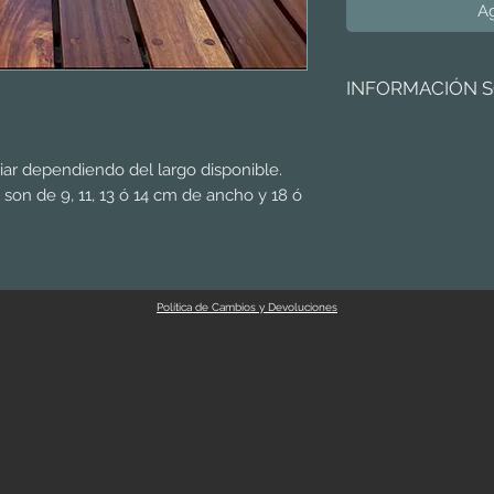
Ag
INFORMACIÓN S
Precio publicado es p
informativo; las cotiz
riar dependiendo del largo disponible.
cerrada, no por metro
s son de 9, 11, 13 ó 14 cm de ancho y 18 ó
El envío es OCURRE. T
la información de des
Solicita una cotización
compromiso siguiendo
Política de Cambios y Devoluciones