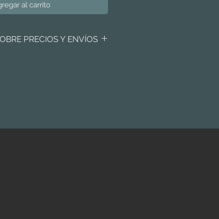
regar al carrito
OBRE PRECIOS Y ENVÍOS
or metro cuadrado y es de carácter
aciones y ventas se hacen por caja
 o por pieza.
e haremos llegar una cotización con
tino que nos proporciones.
 sin costo y sin
 con el proceso de compra.