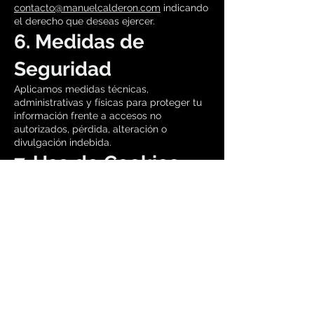
contacto@manuelcalderon.com
indicando
el derecho que deseas ejercer.
6. Medidas de
Seguridad
Aplicamos medidas técnicas,
administrativas y físicas para proteger tu
información frente a accesos no
autorizados, pérdida, alteración o
divulgación indebida.
7. Uso de Cookies
Nuestro sitio utiliza cookies para mejorar
la experiencia del usuario y analizar el
tráfico del sitio. Puedes desactivarlas en tu
navegador, aunque algunas funciones
podrían verse limitadas.
8. Cambios en la
Política
Podemos actualizar esta política en