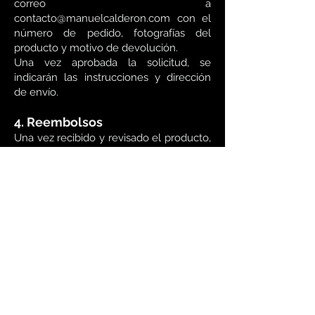
correo a
contacto@manuelcalderon.com con el
número de pedido, fotografías del
producto y motivo de devolución.
Una vez aprobada la solicitud, se
indicarán las instrucciones y dirección
de envío.
4. Reembolsos
Una vez recibido y revisado el producto,
se procesará el reembolso en un plazo
máximo de 10 días hábiles, utilizando el
mismo método de pago empleado en la
compra.
5. Productos no sujetos a
devolución
Materiales instalados o personalizados.
Productos adquiridos en liquidación o
con descuento especial.
Adhesivos, selladores u otros