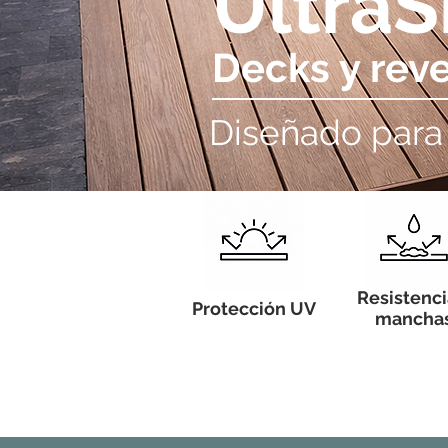
UltraS
Decks y rev
Diseñado para 
Resistenci
Protección UV
mancha