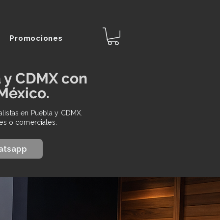
Promociones
a y CDMX con
 México.
alistas en Puebla y CDMX.
es o comerciales.
atsapp