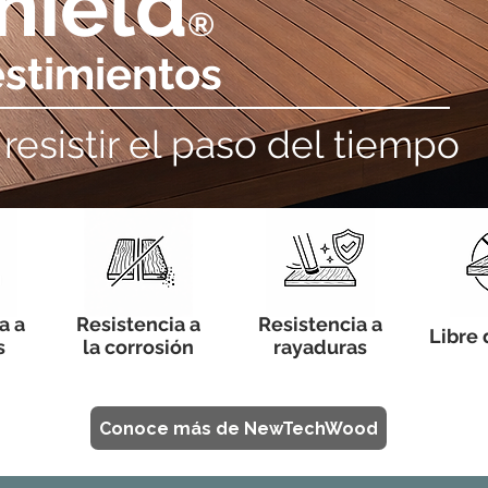
hield
®
estimientos
resistir el paso del tiempo
a a
Resistencia a
Resistencia a
Libre 
s
la corrosión
rayaduras
Conoce más de NewTechWood