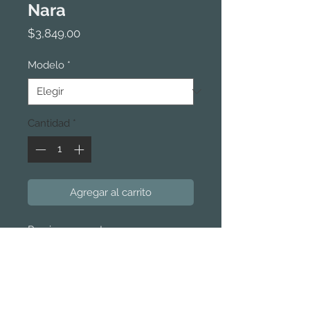
Nara
Precio
$3,849.00
Modelo
*
Cantidad
*
Agregar al carrito
Precios por metro
cuadrado incluyen IVA. Cada caja
contiene duelas de 91 cm de largo
por 12.7 cm de ancho y 1.5 cm de
espesor cubriendo 1.558 metros
cuadrados